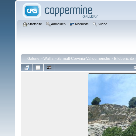
Startseite
Anmelden
Albenliste
Suche
Galerie
>
Wallis
>
Zermatt-Cervinia-Valtournenche
>
Bildberichte
D