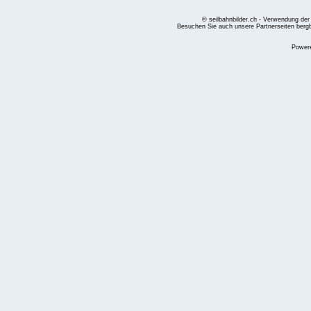
© seilbahnbilder.ch - Verwendung der
Besuchen Sie auch unsere Partnerseiten
berg
Power