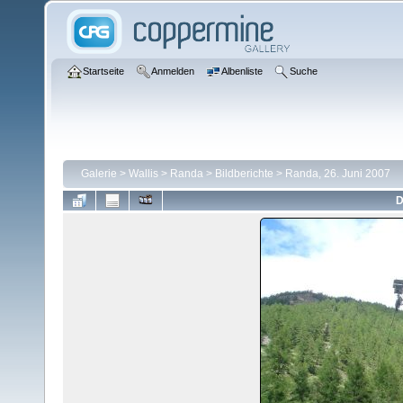
Startseite
Anmelden
Albenliste
Suche
Galerie
>
Wallis
>
Randa
>
Bildberichte
>
Randa, 26. Juni 2007
D