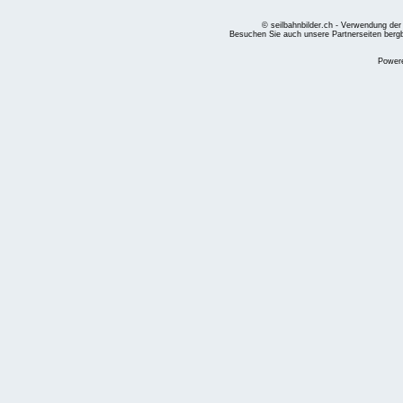
© seilbahnbilder.ch - Verwendung der
Besuchen Sie auch unsere Partnerseiten
berg
Power