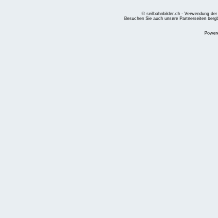
© seilbahnbilder.ch - Verwendung der
Besuchen Sie auch unsere Partnerseiten
berg
Power