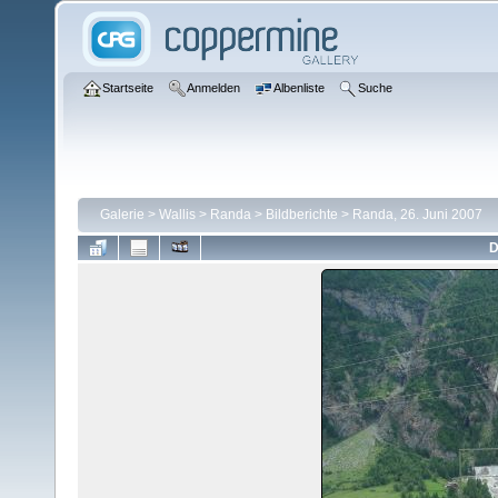
Startseite
Anmelden
Albenliste
Suche
Galerie
>
Wallis
>
Randa
>
Bildberichte
>
Randa, 26. Juni 2007
D