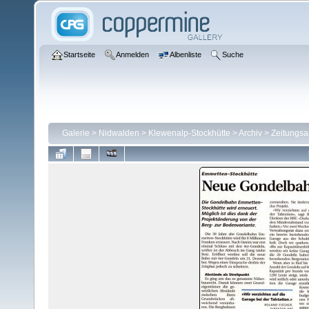
Startseite
Anmelden
Albenliste
Suche
Galerie
>
Nidwalden
>
Klewenalp-Stockhütte
>
Archiv
>
Zeitungsa