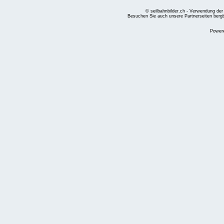
© seilbahnbilder.ch - Verwendung der
Besuchen Sie auch unsere Partnerseiten
berg
Power