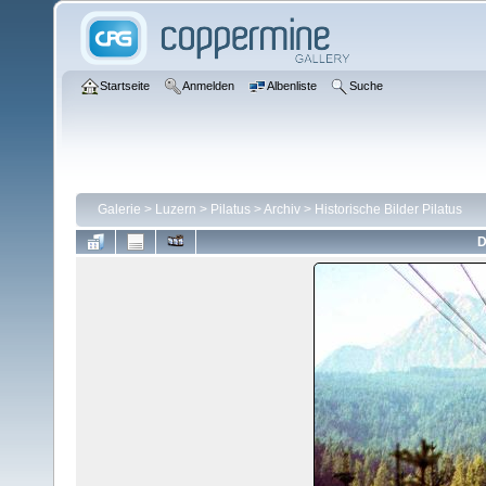
Startseite
Anmelden
Albenliste
Suche
Galerie
>
Luzern
>
Pilatus
>
Archiv
>
Historische Bilder Pilatus
D